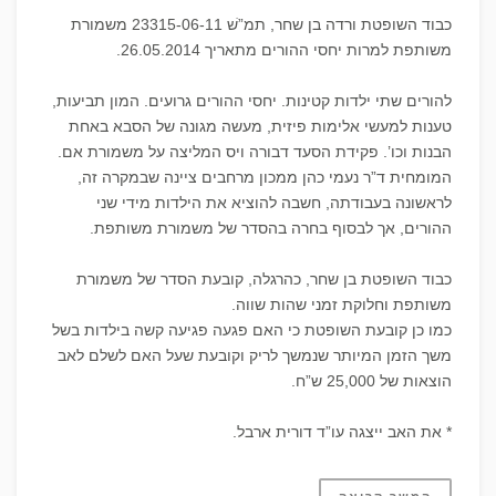
כבוד השופטת ורדה בן שחר, תמ”שׁ 23315-06-11 משמורת
משותפת למרות יחסי ההורים מתאריך 26.05.2014.
להורים שתי ילדות קטינות. יחסי ההורים גרועים. המון תביעות,
טענות למעשי אלימות פיזית, מעשה מגונה של הסבא באחת
הבנות וכו’. פקידת הסעד דבורה ויס המליצה על משמורת אם.
המומחית ד”ר נעמי כהן ממכון מרחבים ציינה שבמקרה זה,
לראשונה בעבודתה, חשבה להוציא את הילדות מידי שני
ההורים, אך לבסוף בחרה בהסדר של משמורת משותפת.
כבוד השופטת בן שחר, כהרגלה, קובעת הסדר של משמורת
משותפת וחלוקת זמני שהות שווה.
כמו כן קובעת השופטת כי האם פגעה פגיעה קשה בילדות בשל
משך הזמן המיותר שנמשך לריק וקובעת שעל האם לשלם לאב
הוצאות של 25,000 ש”ח.
* את האב ייצגה עו”ד דורית ארבל.