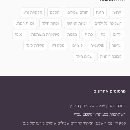
גירושין
הגנה
הורים שכולים
הסכם
הקפאת זרע
השפעה על ילדים
זכויות האישה
זכויות הילד
זכויות הפרט
ילדים
כת
כתות
מזונות
משמורת משותפת
עגונה
ערעור
פוליגמיה
פיצויים
פסק דין
פקידת סעד
קבוצה רוחנית
שלום הילד
פרסומים אחרונים
כתבה במגזין שמנת של עיתון הארץ
השתתפות בסמינריון משפט עברי
פסק דין (באר שבע) המתיר להורים שכולים שימוש בזרעו של בנם