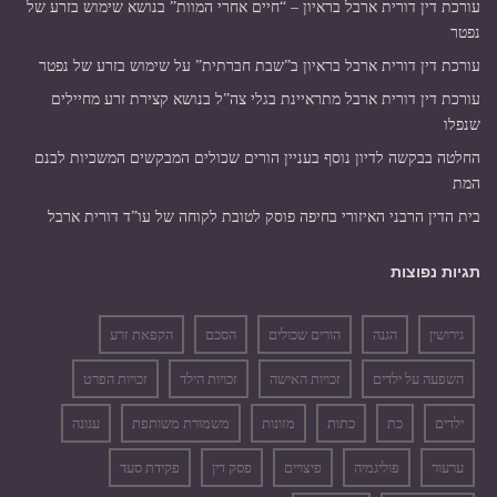
עורכת דין דורית ארבל בראיון – “חיים אחרי המוות” בנושא שימוש בזרע של
נפטר
עורכת דין דורית ארבל בראיון ב”שבת חברתית” על שימוש בזרע של נפטר
עורכת דין דורית ארבל מתראיינת בגלי צה”ל בנושא קצירת זרע מחיילים
שנפלו
החלטה בבקשה לדיון נוסף בעניין הורים שכולים המבקשים המשכיות לבנם
המת
בית הדין הרבני האיזורי בחיפה פוסק לטובת לקוחה של עו”ד דורית ארבל
תגיות נפוצות
גירושין
הגנה
הורים שכולים
הסכם
הקפאת זרע
השפעה על ילדים
זכויות האישה
זכויות הילד
זכויות הפרט
ילדים
כת
כתות
מזונות
משמורת משותפת
עגונה
ערעור
פוליגמיה
פיצויים
פסק דין
פקידת סעד