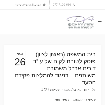
077-7100-630
המדע 8, הרצליה פיתוח
בית המשפט (ראשון לציון)
מאי
26
פוסק לטובת לקוח של עו”ד
דורית ארבל משמורת
משותפת – בניגוד להמלצות פקידת
הסעד
על ידי
דורית ארבל
בקטגוריה
פסיקות
/
1
פסקי דין למשׁמורת משותפת
: