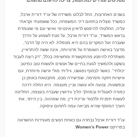
מסלימים וגוררים למלחמות, צריכה להיעלם מהעולם
בשנים האחרונות, החל לבלוט משרדה של עו”ד דורית ארבל,
כמשרד מצליח בתחום דיני המשפחה, ככל ששמעתי וקראתי
עליה, החלטתי להיפגש לראיון אינטימי ואישי עם מי שעומדת
בראש המשרד, עו”ד דורית ארבל, על מנת לשמוע על הדרך
שעברה ועל המקרים בהם היא מטפלת. לא היה קל הדבר,
מדובר באישה השומרת על פרטיותה, אינה ששה להתראיין,
משתדלת להימנע מהתקשורת ומחשיפה בכלל, “רק רוצה לעבוד
בשקט ולהמשיך לגעת בחיים של אנשים ולעשות טוב כמיטב
יכולתי”. כאשר לבסוף נפגשנו, גיליתי מולי אישה מיוחדת, עם
אישיות חזקה וחמימה, שמישירה מבט, מתבטאת באופן כן
ובפשטות, צנועה ולא עושה עניין מעצמה. היא החלה דרכה
כמורה לאנגלית ובמהלך הליך גירושין שעברה בעצמה, החליטה
לעשות תפנית וללמוד עריכת דין, מה שמהווה, בין היתר, את
הערך המוסף שהיא מביאה עמה לתחום עיסוקה.
עו”ד דורית ארבל נבחרה גם כאחת הנשים מעוררות ההשראה
בפרויקט
Women’s Power
.