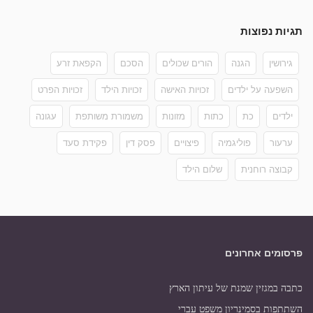
תגיות נפוצות
גירושין
הגנה
הורים שכולים
הסכם
הקפאת זרע
השפעה על ילדים
זכויות האישה
זכויות הילד
זכויות הפרט
ילדים
כת
כתות
מזונות
משמורת משותפת
עגונה
ערעור
פוליגמיה
פיצויים
פסק דין
פקידת סעד
קבוצה רוחנית
שלום הילד
פרסומים אחרונים
כתבה במגזין שמנת של עיתון הארץ
השתתפות בסמינריון משפט עברי