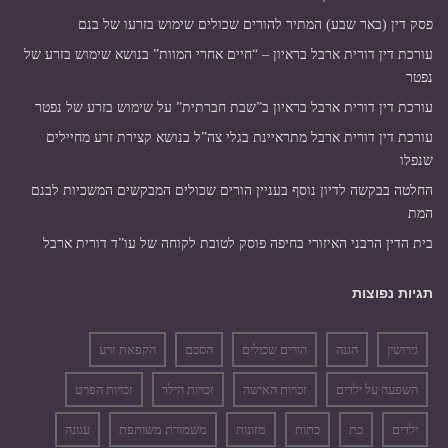
פסק דין (באר שבע) המתיר להורים שכולים שימוש בזרעו של בנם
עורכת דין דורית ארבל בראיון – “חיים אחרי המוות” בנושא שימוש בזרע של
נפטר
עורכת דין דורית ארבל בראיון ב”שבת חברתית” על שימוש בזרע של נפטר
עורכת דין דורית ארבל מתראיינת בגלי צה”ל בנושא קצירת זרע מחיילים
שנפלו
החלטה בבקשה לדיון נוסף בעניין הורים שכולים המבקשים המשכיות לבנם
המת
בית הדין הרבני האיזורי בחיפה פוסק לטובת לקוחה של עו”ד דורית ארבל
תגיות נפוצות
גירושין
הגנה
הורים שכולים
הסכם
הקפאת זרע
השפעה על ילדים
זכויות האישה
זכויות הילד
זכויות הפרט
ילדים
כת
כתות
מזונות
משמורת משותפת
עגונה