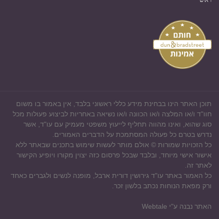
תוכן האתר הינו בבחינת מידע כללי ראשוני בלבד, אין באמור בו משום
חוו"ד ו/או המלצה ו/או הכוונה ו/או נשיאה באחריות לביצוע פעולות מכל
סוג שהוא, ואינו מהווה תחליף לייעוץ משפטי מעמיק עם עו"ד, אשר
נדרש בטרם כל פעולה המסתמכת על הדברים האמורים.
כל הזכויות שמורות
©
אולם מותר לעשות שימוש בתכנים שבאתר ללא
אישור אישי מיוחד, ובלבד שבכל פרסום כזה יצוין מקורו ויופיע הקישור
לאתר זה.
כל האמור באתר עו"ד גירושין דורית ארבל, מופנה לנשים ולגברים כאחד
ורק מפאת הנוחות נכתב בלשון זכר.
האתר נבנה ע"י Webtale