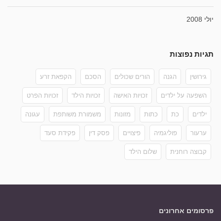
יולי 2008
תגיות נפוצות
גירושין
הגנה
הורים שכולים
הסכם
הקפאת זרע
השפעה על ילדים
זכויות האישה
זכויות הילד
זכויות הפרט
ילדים
כת
כתות
מזונות
משמורת משותפת
עגונה
ערעור
פוליגמיה
פיצויים
פסק דין
פקידת סעד
קבוצה רוחנית
שלום הילד
פרסומים אחרונים