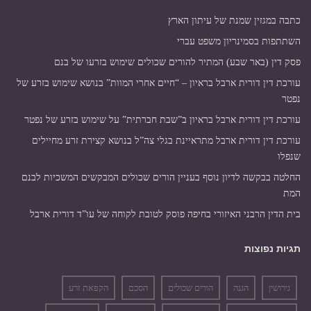
כתבה במגזין שמנת של עיתון הארץ
השתתפות בסמינריון משפט עברי
פסק דין (באר שבע) המתיר להורים שכולים שימוש בזרעו של בנם
עורכת דין דורית ארבל בראיון – “חיים אחרי המוות” בנושא שימוש בזרע של
נפטר
עורכת דין דורית ארבל בראיון ב”שבת חברתית” על שימוש בזרע של נפטר
עורכת דין דורית ארבל מתראיינת בגלי צה”ל בנושא קצירת זרע מחיילים
שנפלו
החלטה בבקשה לדיון נוסף בעניין הורים שכולים המבקשים המשכיות לבנם
המת
בית הדין הרבני האיזורי בחיפה פוסק לטובת לקוחה של עו”ד דורית ארבל
תגיות נפוצות
גירושין
הגנה
הורים שכולים
הסכם
הקפאת זרע