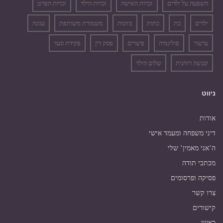
השפעה על ילדים
זכויות האישה
זכויות הילד
זכויות הפרט
ילדים
כת
כתות
מזונות
משמורת משותפת
עגונה
ערעור
פוליגמיה
פיצויים
פסק דין
פקידת סעד
קבוצה רוחנית
שלום הילד
ניווט
אודות
דיני משפחה ומעמד אישי
ה’אני מאמין’ שלי
מכתבי תודה
פסיקה ופרסומים
צרו קשר
קישורים
ראשי