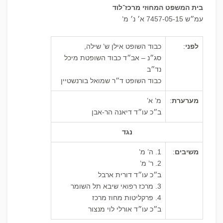
בית המשפט המחוזי מרכז־לוד
עמ״ש 7457-05-15 א׳ נ׳ מ’
לפני
:
כבוד השופט אילן ש’ שילה,
סג״נ – אב״ד כבוד השופטת מיכל
נד״ב
כבוד השופט ד״ר שמואל בורנשטיין
מערערת
:
מ’ א’
ב״כ עו״ד דיאנה הר-אבן
נגד
משיבים
:
1. ה’ מ’
2. ר’ מ’
ב״כ עו״ד דורית ארבל
3. מרכז רפואי שיבא תל השומר
4. פרקליטות מחוז מרכז
ב״כ עו״ד אורלי לוי מנצור