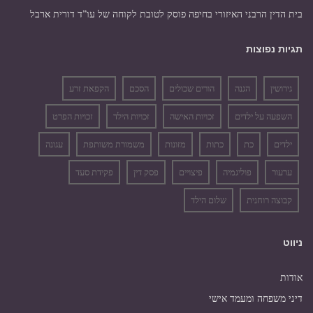
בית הדין הרבני האיזורי בחיפה פוסק לטובת לקוחה של עו”ד דורית ארבל
תגיות נפוצות
גירושין
הגנה
הורים שכולים
הסכם
הקפאת זרע
השפעה על ילדים
זכויות האישה
זכויות הילד
זכויות הפרט
ילדים
כת
כתות
מזונות
משמורת משותפת
עגונה
ערעור
פוליגמיה
פיצויים
פסק דין
פקידת סעד
קבוצה רוחנית
שלום הילד
ניווט
אודות
דיני משפחה ומעמד אישי