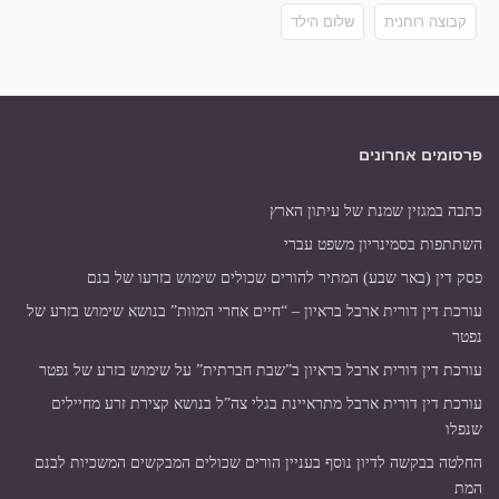
קבוצה רוחנית
שלום הילד
פרסומים אחרונים
כתבה במגזין שמנת של עיתון הארץ
השתתפות בסמינריון משפט עברי
פסק דין (באר שבע) המתיר להורים שכולים שימוש בזרעו של בנם
עורכת דין דורית ארבל בראיון – “חיים אחרי המוות” בנושא שימוש בזרע של
נפטר
עורכת דין דורית ארבל בראיון ב”שבת חברתית” על שימוש בזרע של נפטר
עורכת דין דורית ארבל מתראיינת בגלי צה”ל בנושא קצירת זרע מחיילים
שנפלו
החלטה בבקשה לדיון נוסף בעניין הורים שכולים המבקשים המשכיות לבנם
המת